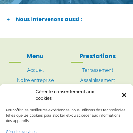
Nous intervenons aussi :
Menu
Prestations
Accueil
Terrassement
Notre entreprise
Assainissement
TP
Récupérateur d’eau
Gérer le consentement aux
cookies
Réalisations
Aménagement
extérieur
Contact
Pour offrir les meilleures expériences, nous utilisons des technologies
telles que les cookies pour stocker et/ou accéder aux informations
VRD
des appareils.
Vidange de fosse
Gérer les services