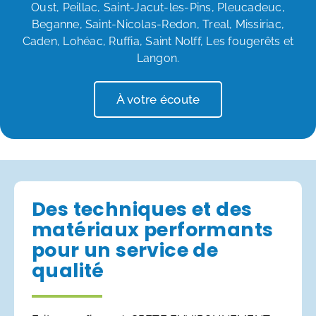
Oust, Peillac, Saint-Jacut-les-Pins, Pleucadeuc,
Beganne, Saint-Nicolas-Redon, Treal, Missiriac,
Caden, Lohéac, Ruffia, Saint Nolff, Les fougerêts et
Langon.
À votre écoute
Des techniques et des
matériaux performants
pour un service de
qualité