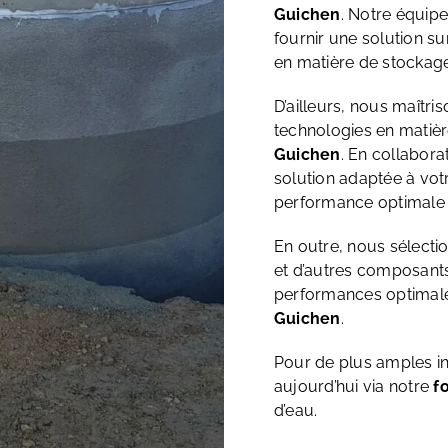
Guichen
. Notre équip
fournir une solution s
en matière de stockage
D’ailleurs, nous maîtri
technologies en matiè
Guichen
. En collabor
solution adaptée à votr
performance optimale 
En outre, nous sélect
et d’autres composants 
performances optimal
Guichen
.
Pour de plus amples i
aujourd’hui via notre
f
d’eau.