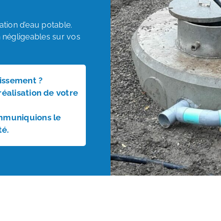
ion d’eau potable.
n négligeables sur vos
nissement ?
réalisation de votre
mmuniquions le
té.