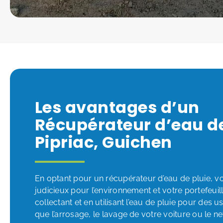
Les avantages d’un
Récupérateur d’eau de
Pipriac, Guichen
En optant pour un récupérateur d’eau de pluie, vo
judicieux pour l’environnement et votre portefeuill
collectant et en utilisant l’eau de pluie pour des
que l’arrosage, le lavage de votre voiture ou le 